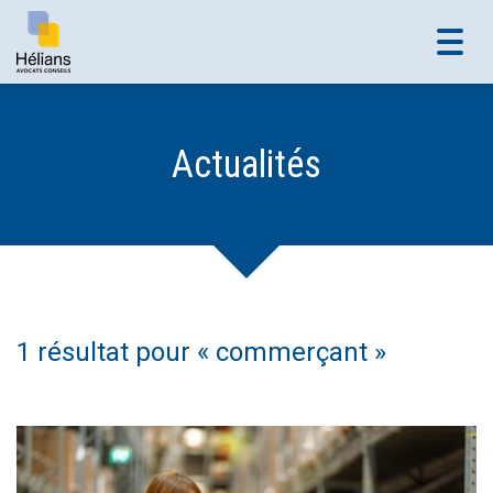
Toggl
navig
Actualités
1 résultat pour «
commerçant
»