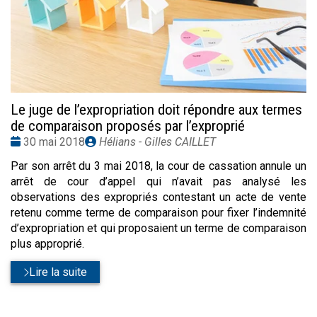
Le juge de l’expropriation doit répondre aux termes
de comparaison proposés par l’exproprié
Date
Publié
30 mai 2018
Hélians - Gilles CAILLET
:
par
Par son arrêt du 3 mai 2018, la cour de cassation annule un
arrêt de cour d’appel qui n’avait pas analysé les
observations des expropriés contestant un acte de vente
retenu comme terme de comparaison pour fixer l’indemnité
d’expropriation et qui proposaient un terme de comparaison
plus approprié.
Lire la suite