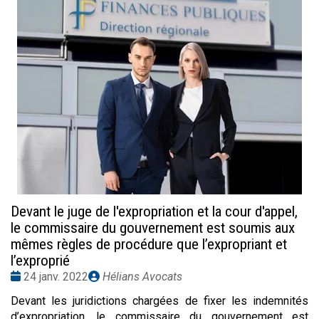
Devant le juge de l'expropriation et la cour d'appel,
le commissaire du gouvernement est soumis aux
mêmes règles de procédure que l’expropriant et
l’exproprié
Date
Publié
24 janv. 2022
Hélians Avocats
:
par
Devant les juridictions chargées de fixer les indemnités
d’expropriation, le commissaire du gouvernement est