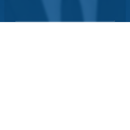
Envoyer
Pourquoi nous intervenons
-
Zone d'intervention
-
Quels
sont les biens sujets à l'expropriation
Service numérique réalisé et optimisé par EPIXELIC
Indications obligatoires
—
Soumis aux droits d'auteur 2026
—