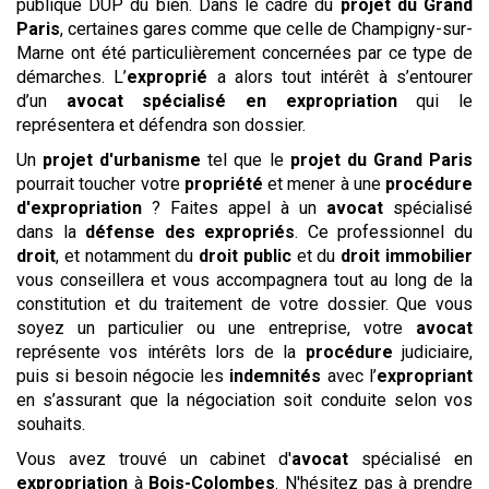
publique DUP du bien. Dans le cadre du
projet du Grand
Paris
, certaines gares comme que celle de Champigny-sur-
Marne ont été particulièrement concernées par ce type de
démarches. L’
exproprié
a alors tout intérêt à s’entourer
d’un
avocat spécialisé en expropriation
qui le
représentera et défendra son dossier.
Un
projet d'urbanisme
tel que le
projet du Grand Paris
pourrait toucher votre
propriété
et mener à une
procédure
d'expropriation
? Faites appel à un
avocat
spécialisé
dans la
défense des expropriés
. Ce professionnel du
droit
, et notamment du
droit public
et du
droit immobilier
vous conseillera et vous accompagnera tout au long de la
constitution et du traitement de votre dossier. Que vous
soyez un particulier ou une entreprise, votre
avocat
représente vos intérêts lors de la
procédure
judiciaire,
puis si besoin négocie les
indemnités
avec l’
expropriant
en s’assurant que la négociation soit conduite selon vos
souhaits.
Vous avez trouvé un cabinet d'
avocat
spécialisé en
expropriation
à
Bois-Colombes
. N'hésitez pas à prendre