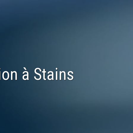
ion
à
Stains