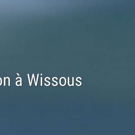
on
à
Wissous