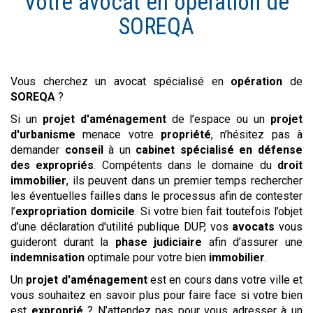
Votre avocat en
opération
de
SOREQA
Vous cherchez un avocat spécialisé en
opération
de
SOREQA
?
Si un
projet d'aménagement
de l’espace ou un
projet
d'urbanisme
menace votre
propriété
, n’hésitez pas à
demander
conseil
à un
cabinet spécialisé en défense
des expropriés
. Compétents dans le domaine du
droit
immobilier
, ils peuvent dans un premier temps rechercher
les éventuelles failles dans le processus afin de contester
l’
expropriation domicile
. Si votre bien fait toutefois l’objet
d’une déclaration d'utilité publique DUP, vos
avocats
vous
guideront durant la
phase judiciaire
afin d’assurer une
indemnisation
optimale pour votre bien
immobilier
.
Un
projet d'aménagement
est en cours dans votre ville et
vous souhaitez en savoir plus pour faire face si votre bien
est
exproprié
? N’attendez pas pour vous adresser à un