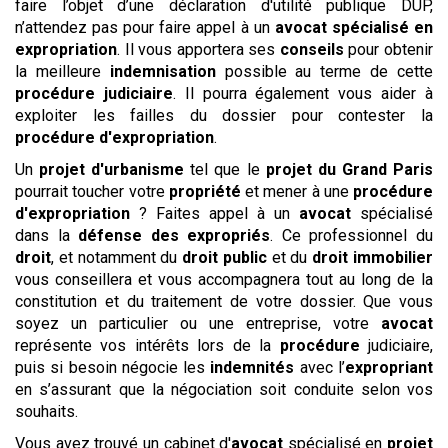
faire l’objet d’une déclaration d'utilité publique DUP,
n’attendez pas pour faire appel à un
avocat spécialisé en
expropriation
. Il vous apportera ses
conseils
pour obtenir
la meilleure
indemnisation
possible au terme de cette
procédure
judiciaire
. Il pourra également vous aider à
exploiter les failles du dossier pour contester la
procédure d'expropriation
.
Un
projet d'urbanisme
tel que le
projet du Grand Paris
pourrait toucher votre
propriété
et mener à une
procédure
d'expropriation
? Faites appel à un
avocat
spécialisé
dans la
défense des expropriés
. Ce professionnel du
droit
, et notamment du
droit public
et du
droit immobilier
vous conseillera et vous accompagnera tout au long de la
constitution et du traitement de votre dossier. Que vous
soyez un particulier ou une entreprise, votre
avocat
représente vos intérêts lors de la
procédure
judiciaire,
puis si besoin négocie les
indemnités
avec l’
expropriant
en s’assurant que la négociation soit conduite selon vos
souhaits.
Vous avez trouvé un cabinet d'
avocat
spécialisé en
projet